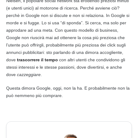
Nielsen, il popolare social network sta erodendo preziosi minuti
(e utenti unici) al motorone di ricerca. Perché avviene ciò?
perchè in
Google
non si discute e non si relaziona. In
Google
si
morde e si fugge. Lo si usa “di sponda”. Si cerca, ma solo per
approdare ad una meta. Con questo modello di business,
Google
non riuscirà mai ad ottenere la cosa più preziosa che
l’utente può offrirgli, probabilmente più preziosa dei click sugli
annunci pubblicitari: sto parlando di una dimora accogliente,
dove
trascorrere il tempo
con altri utenti che condividono gli
stessi interessi e le stesse passioni, dove divertirsi, e anche
dove
cazzeggiare
.
Questa dimora
Google
, oggi, non la ha. E probabilmente non la
può nemmeno più comprare.