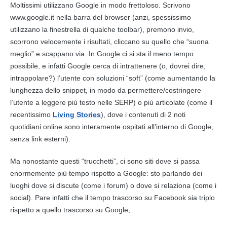
Moltissimi utilizzano
Google
in modo frettoloso. Scrivono
www.google.it nella barra del browser (anzi, spessissimo
utilizzano la finestrella di qualche toolbar), premono invio,
scorrono velocemente i risultati, cliccano su quello che “suona
meglio” e scappano via. In
Google
ci si sta il meno tempo
possibile, e infatti
Google
cerca di intrattenere (o, dovrei dire,
intrappolare?) l’utente con soluzioni “soft” (come aumentando la
lunghezza dello snippet, in modo da permettere/costringere
l’utente a leggere più testo nelle SERP) o più articolate (come il
recentissimo
Living Stories
), dove i
contenuti
di 2 noti
quotidiani online sono interamente ospitati all’interno di
Google
,
senza link esterni).
Ma nonostante questi “trucchetti”, ci sono siti dove si passa
enormemente più tempo rispetto a
Google
: sto parlando dei
luoghi dove si discute (come i forum) o dove si relaziona (come i
social). Pare infatti che il tempo trascorso su Facebook sia triplo
rispetto a quello trascorso su
Google
,