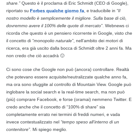
share.”
Questo è il proclama di Eric Schmidt (CEO di
Google
),
riportato su
Forbes qualche giorno fa
, e traducibile in
“Il
nostro modello è semplicemente il migliore. Sulla base di ciò,
dovremmo avere il 100% delle quote di mercato”
. Webnews ci
ricorda che questo è un pensiero ricorrente in
Google
, visto che
il concetto di
“monopolio naturale”
, nell’ambito dei
motori di
ricerca
, era già uscito dalla bocca di Schmidt oltre 2 anni fa. Ma
non credo che ciò accadrà 🙂
Ci sono cose che
Google
non può (ancora) controllare. Realtà
che potevano essere acquisite/neutralizzate qualche anno fa,
ma ora sono sfuggite al controllo di Mountain View.
Google
può
inglobare la social search e la real-time search, ma non può
(più) comprare Facebook, e forse (oramai) nemmeno Twitter. E
credo anche che il concetto di “100% di share” sia
completamente errato nei termini di freddi numeri, e vada
invece contestualizzato nel
“tempo speso all’interno di un
contenitore”
. Mi spiego meglio.