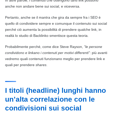
In altre parole, i
contenuti
che ottengono tanti
link
possono
anche non andare bene sui social, e viceversa.
Pertanto, anche se il mantra che gira da sempre fra i
SEO
è
quello di condividere sempre e comunque il
contenuto
sui social
perché ciò aumenta la possibilità di prendere qualche
link
, in
realtà lo studio di Backlinko smentisce questa teoria.
Probabilmente perché, come dice Steve Rayson,
“le persone
condividono e linkano i
contenuti
per motivi differenti”
: più avanti
vedremo quali
contenuti
funzionano meglio per prendere
link
e
quali per prendere
shares
.
I titoli (headline) lunghi hanno
un’alta correlazione con le
condivisioni sui social