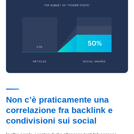
Non c’è praticamente una
correlazione fra backlink e
condivisioni sui social