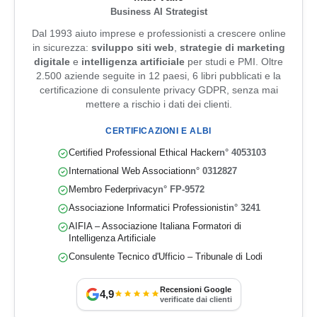
Business AI Strategist
Dal 1993 aiuto imprese e professionisti a crescere online
in sicurezza:
sviluppo siti web
,
strategie di marketing
digitale
e
intelligenza artificiale
per studi e PMI. Oltre
2.500 aziende seguite in 12 paesi, 6 libri pubblicati e la
certificazione di consulente privacy GDPR, senza mai
mettere a rischio i dati dei clienti.
CERTIFICAZIONI E ALBI
Certified Professional Ethical Hacker
n° 4053103
International Web Association
n° 0312827
Membro Federprivacy
n° FP-9572
Associazione Informatici Professionisti
n° 3241
AIFIA – Associazione Italiana Formatori di
Intelligenza Artificiale
Consulente Tecnico d'Ufficio – Tribunale di Lodi
Recensioni Google
4,9
verificate dai clienti