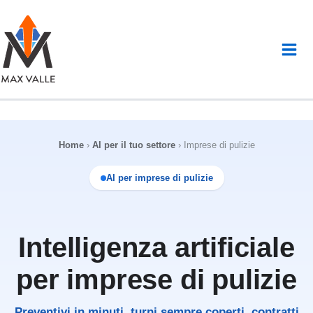
Vai
al
contenuto
Home
›
AI per il tuo settore
›
Imprese di pulizie
AI per imprese di pulizie
Intelligenza artificiale
per imprese di pulizie
Preventivi in minuti, turni sempre coperti, contratti