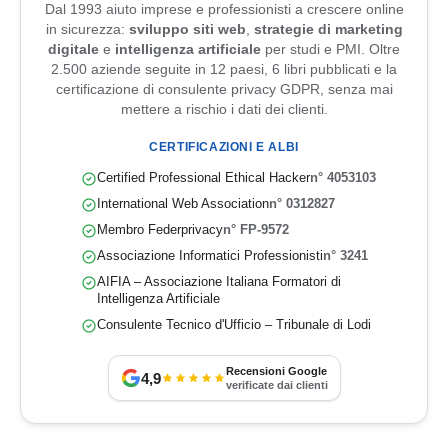
Dal 1993 aiuto imprese e professionisti a crescere online
in sicurezza:
sviluppo siti web
,
strategie di marketing
digitale
e
intelligenza artificiale
per studi e PMI. Oltre
2.500 aziende seguite in 12 paesi, 6 libri pubblicati e la
certificazione di consulente privacy GDPR, senza mai
mettere a rischio i dati dei clienti.
CERTIFICAZIONI E ALBI
Certified Professional Ethical Hacker
n° 4053103
International Web Association
n° 0312827
Membro Federprivacy
n° FP-9572
Associazione Informatici Professionisti
n° 3241
AIFIA – Associazione Italiana Formatori di
Intelligenza Artificiale
Consulente Tecnico d'Ufficio – Tribunale di Lodi
Recensioni Google
4,9
verificate dai clienti