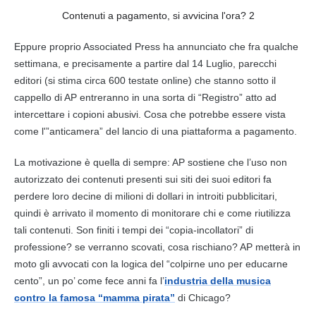
Contenuti a pagamento, si avvicina l'ora? 2
Eppure proprio Associated Press ha annunciato che fra qualche
settimana, e precisamente a partire dal 14 Luglio, parecchi
editori (si stima circa 600 testate online) che stanno sotto il
cappello di AP entreranno in una sorta di “Registro” atto ad
intercettare i copioni abusivi. Cosa che potrebbe essere vista
come l'”anticamera” del lancio di una piattaforma
a pagamento
.
La motivazione è quella di sempre: AP sostiene che l’uso non
autorizzato dei
contenuti
presenti sui siti dei suoi editori fa
perdere loro decine di milioni di dollari in introiti pubblicitari,
quindi è arrivato il momento di monitorare chi e come riutilizza
tali
contenuti
. Son finiti i tempi dei “copia-incollatori” di
professione? se verranno scovati, cosa rischiano? AP metterà in
moto gli avvocati con la logica del “colpirne uno per educarne
cento”, un po’ come fece anni fa l’
industria della musica
contro la famosa “mamma pirata”
di Chicago?