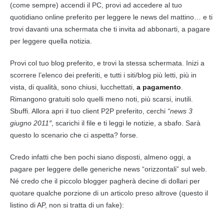
(come sempre) accendi il PC, provi ad accedere al tuo
quotidiano online preferito per leggere le
news
del mattino… e ti
trovi davanti una schermata che ti invita ad abbonarti, a pagare
per leggere quella
notizia
.
Provi col tuo blog preferito, e trovi la stessa schermata. Inizi a
scorrere l’elenco dei preferiti, e tutti i siti/blog più letti, più in
vista, di qualità, sono chiusi, lucchettati,
a pagamento
.
Rimangono gratuiti solo quelli meno noti, più scarsi, inutili.
Sbuffi. Allora apri il tuo client P2P preferito, cerchi
“
news
3
giugno 2011″
, scarichi il file e ti leggi le notizie, a sbafo. Sarà
questo lo scenario che ci aspetta? forse.
Credo infatti che ben pochi siano disposti, almeno oggi, a
pagare per leggere delle generiche
news
“orizzontali” sul web.
Né credo che il piccolo blogger pagherà decine di dollari per
quotare qualche porzione di un articolo preso altrove (questo il
listino di AP, non si tratta di un fake):