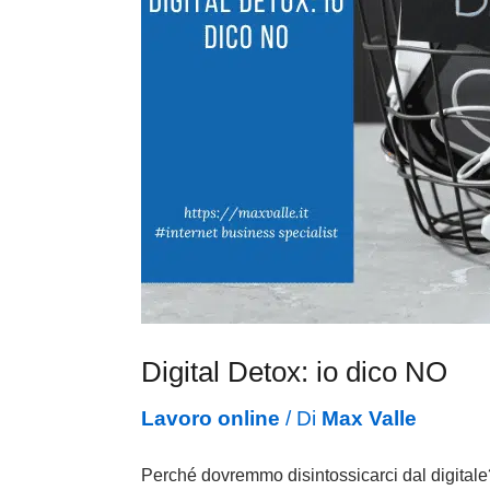
Digital Detox: io dico NO
Lavoro online
/ Di
Max Valle
Perché dovremmo disintossicarci dal digital